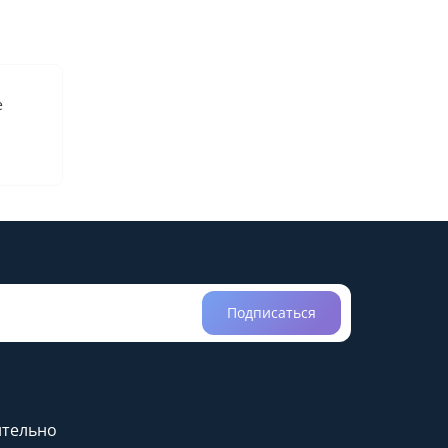
е
Подписаться
тельно