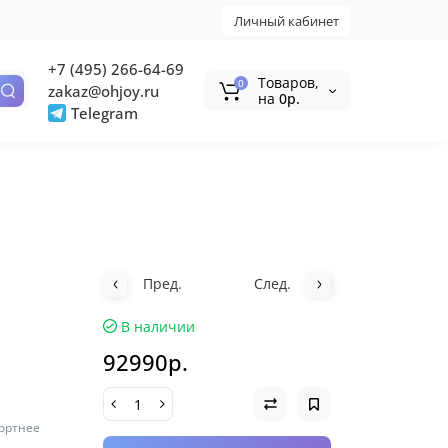
Личный кабинет
+7 (495) 266-64-69
Tоваров,
0
zakaz@ohjoy.ru
на
0р.
Telegram
Пред.
След.
В наличии
92990р.
фортнее