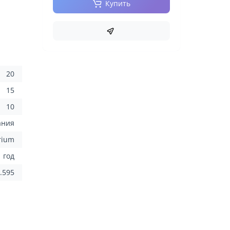
Купить
20
15
10
ания
rium
1 год
.595