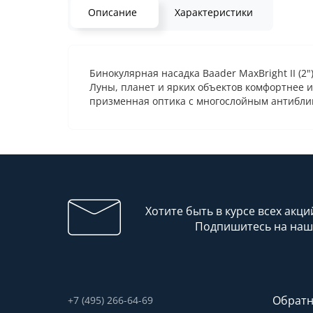
Описание
Характеристики
Бинокулярная насадка Baader MaxBright II (2
Луны, планет и ярких объектов комфортнее и
призменная оптика с многослойным антибли
Хотите быть в курсе всех акци
Подпишитесь на наш
Обратн
+7 (495) 266-64-69