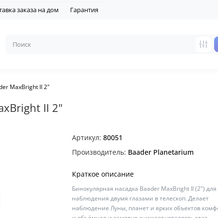
тавка заказа на дом
Гарантия
r MaxBright II 2"
Bright II 2"
Артикул:
80051
Производитель:
Baader Planetarium
Краткое описание
Бинокулярная насадка Baader MaxBright II (2") для
наблюдения двумя глазами в телескоп. Делает
наблюдение Луны, планет и ярких объектов ком
и объёмнее и заметно снижает усталость глаз.