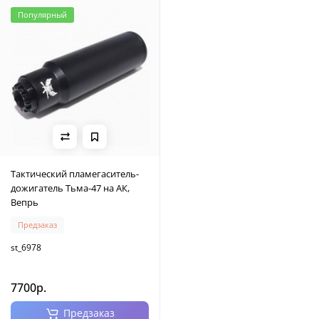
Популярный
Тактический пламегаситель-
дожигатель Тьма-47 на АК,
Вепрь
Предзаказ
st_6978
7700р.
Предзаказ