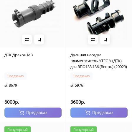
ДТК Дракон М3
Дульная насадка
пламегаситель УТЕС-У (ДТК)
для ВПО133.136.(Вепрь) (20029)
Предзаказ
Предзаказ
st_8679
st_5976
6000р.
3600р.
Предзаказ
Предзаказ
Популярный
Популярный