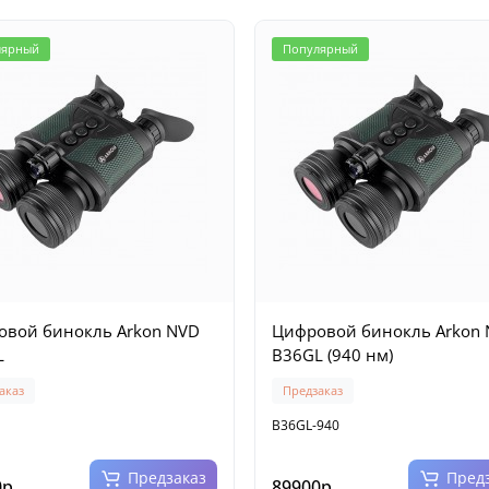
лярный
Популярный
вой бинокль Arkon NVD
Цифровой бинокль Arkon
L
B36GL (940 нм)
аказ
Предзаказ
B36GL-940
Предзаказ
Пред
р.
89900р.