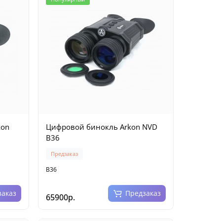
kon
Цифровой бинокль Arkon NVD
B36
Предзаказ
B36
заказ
Предзаказ
65900р.