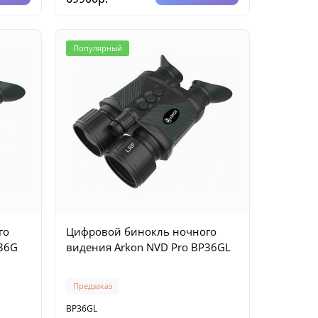
Популярный
го
Цифровой бинокль ночного
P36G
видения Arkon NVD Pro BP36GL
Предзаказ
BP36GL