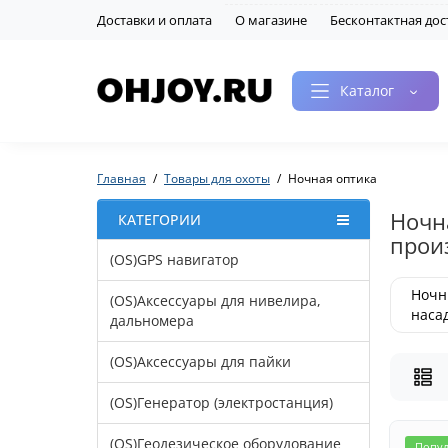
Доставки и оплата
О магазине
Бесконтактная дос
Каталог
Главная
Товары для охоты
Ночная оптика
Ночн
КАТЕГОРИИ
прои
(OS)GPS навигатор
Ночн
(OS)Аксессуары для нивелира,
наса
дальномера
(OS)Аксессуары для пайки
(OS)Генератор (электростанция)
(OS)Геодезическое оборудование
Попу