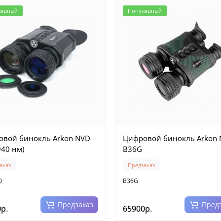
лярный
Популярный
вой бинокль Arkon NVD
Цифровой бинокль Arkon
940 нм)
B36G
аказ
Предзаказ
0
B36G
Предзаказ
Пред
р.
65900р.