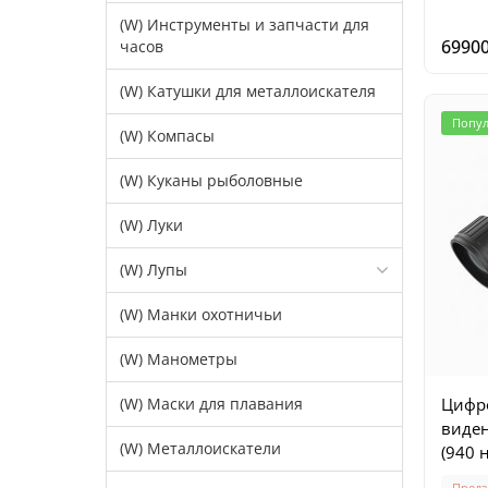
(W) Инструменты и запчасти для
69900
часов
(W) Катушки для металлоискателя
Попу
(W) Компасы
(W) Куканы рыболовные
(W) Луки
(W) Лупы
(W) Манки охотничьи
(W) Манометры
(W) Маски для плавания
Цифр
виден
(W) Металлоискатели
(940 
Предз