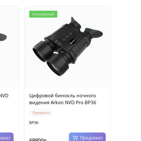
Популярный
 NVD
Цифровой бинокль ночного
видения Arkon NVD Pro BP36
Предзаказ
BP36
заказ
Предзаказ
69900р.