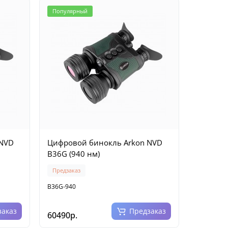
Популярный
 NVD
Цифровой бинокль Arkon NVD
B36G (940 нм)
Предзаказ
B36G-940
заказ
Предзаказ
60490р.