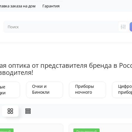
тавка заказа на дом
Гарантия
ая оптика от представителя бренда в Ро
зводителя!
Очки и
Приборы
Цифро
ые
Бинокли
ночного
прибо
дки
ночного
видения
ночно
видения
виден
лярный
Популярный