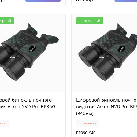
лярный
Популярный
овой бинокль ночного
Цифровой бинокль ночно
ия Arkon NVD Pro BP36G
видения Arkon NVD Pro B
(940нм)
аказ
Предзаказ
BP36G-940