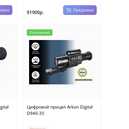
заказ
Предзаказ
91900р.
Популярный
ital
Цифровой прицел Arkon Digital
D940-35
Предзаказ