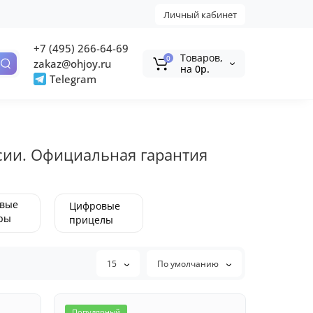
Личный кабинет
+7 (495) 266-64-69
Tоваров,
0
zakaz@ohjoy.ru
на
0р.
Telegram
ссии. Официальная гарантия
вые
Цифровые
ры
прицелы
го
ия
15
По умолчанию
Популярный