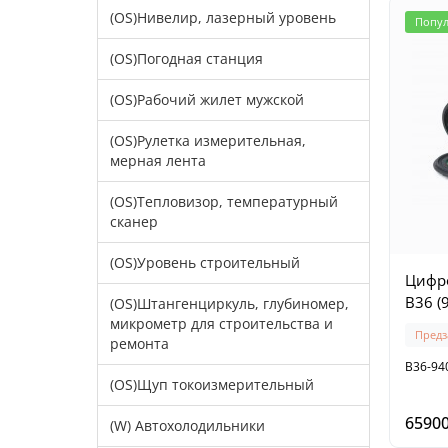
(OS)Нивелир, лазерный уровень
Попу
(OS)Погодная станция
(OS)Рабочий жилет мужской
(OS)Рулетка измерительная,
мерная лента
(OS)Тепловизор, температурный
сканер
(OS)Уровень строительный
Цифро
B36 (
(OS)Штангенциркуль, глубиномер,
микрометр для строительства и
Предз
ремонта
B36-94
(OS)Щуп токоизмерительный
65900
(W) Автохолодильники