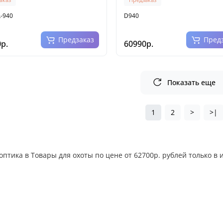
-940
D940
Предзаказ
Пред
р.
60990р.
Показать еще
1
2
>
>|
оптика в Товары для охоты по цене от 62700р. рублей только в 