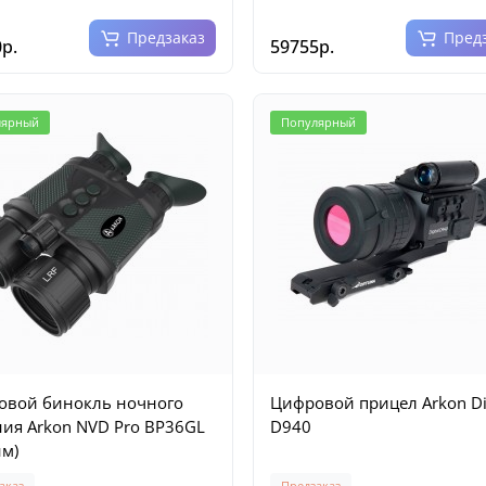
Предзаказ
Пред
р.
59755р.
лярный
Популярный
овой бинокль ночного
Цифровой прицел Arkon Dig
ия Arkon NVD Pro BP36GL
D940
нм)
аказ
Предзаказ