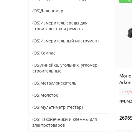
(OS)Дальномер
(OS)Измеритель среды для
строительства и ремонта
(OS)Измерительный инструмент
(OS)Компас
(OS)Линейка, угольник, угломер
строительные
Монок
Arkon
(OS)Металлоискатель
Предз
(OS)Молоток
NVDM2
(OS)Мультиметр (тестер)
26965
(OS)Наконечники и клеммы для
электротоваров