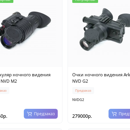
уляр ночного видения
Очки ночного видения Ar
 NVD M2
NVD G2
аказ
Предзаказ
NVDG2
Предзаказ
Пред
0р.
279000р.