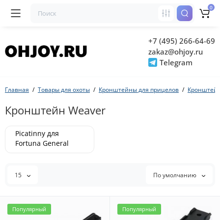
0
+7 (495) 266-64-69
zakaz@ohjoy.ru
Telegram
Главная
Товары для охоты
Кронштейны для прицелов
Кронштейн
Кронштейн Weaver
Picatinny для
Fortuna General
(Фортуна)
15
По умолчанию
Популярный
Популярный