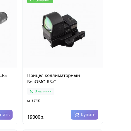
CRS
Прицел коллиматорный
БелОМО RS-C
В наличии
st_8743
упить
Купить
19000р.