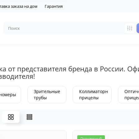
тавка заказа на дом
Гарантия
ка от представителя бренда в России. О
зводителя!
Зрительные
Коллиматорные
Оптич
номеры
трубы
прицелы
прице
Популярный