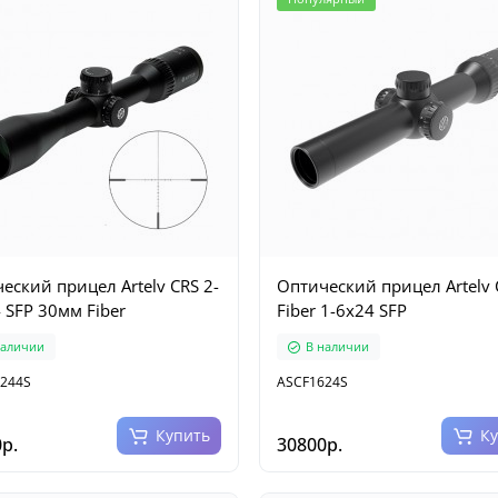
еский прицел Artelv CRS 2-
Оптический прицел Artelv 
 SFP 30мм Fiber
Fiber 1-6x24 SFP
наличии
В наличии
244S
ASCF1624S
Купить
К
р.
30800р.