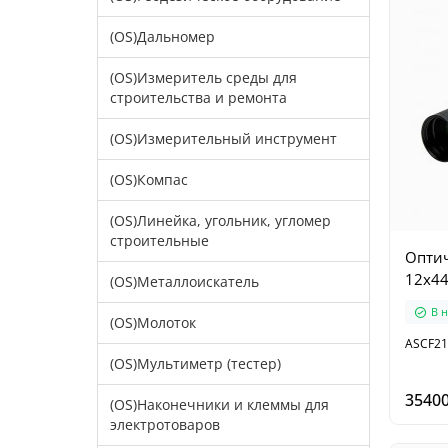
(OS)Дальномер
(OS)Измеритель среды для
строительства и ремонта
(OS)Измерительный инструмент
(OS)Компас
(OS)Линейка, угольник, угломер
строительные
Оптич
12x44
(OS)Металлоискатель
В 
(OS)Молоток
ASCF21
(OS)Мультиметр (тестер)
35400
(OS)Наконечники и клеммы для
электротоваров