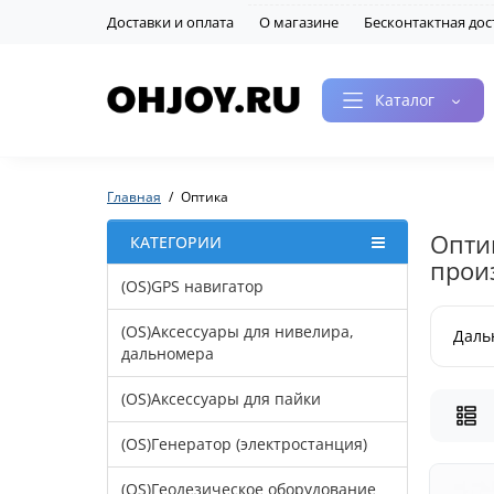
Доставки и оплата
О магазине
Бесконтактная дос
Каталог
Главная
Оптика
Опти
КАТЕГОРИИ
прои
(OS)GPS навигатор
(OS)Аксессуары для нивелира,
Даль
дальномера
(OS)Аксессуары для пайки
(OS)Генератор (электростанция)
(OS)Геодезическое оборудование