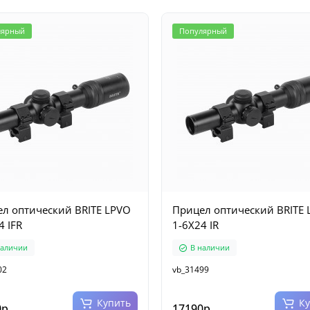
лярный
Популярный
л оптический BRITE LPVO
Прицел оптический BRITE 
4 IFR
1-6X24 IR
наличии
В наличии
02
vb_31499
Купить
К
р.
17190р.