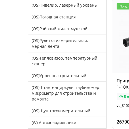
(OS)Нивелир, лазерный уровень
Попу
(OS)Погодная станция
(OS)Рабочий жилет мужской
(OS)Рулетка измерительная,
мерная лента
(OS)Тепловизор, температурный
сканер
(OS)Уровень строительный
Прице
1-10X
(OS)Штангенциркуль, глубиномер,
микрометр для строительства и
В 
ремонта
vb_315
(OS)Щуп токоизмерительный
26790
(W) Автохолодильники