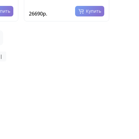
упить
Купить
26690р.
>|