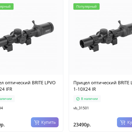
лярный
Популярный
л оптический BRITE LPVO
Прицел оптический BRITE 
24 IFR
1-10X24 IR
наличии
В наличии
04
vb_31501
Купить
К
р.
23490р.