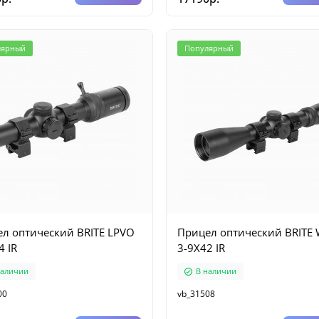
лярный
Популярный
л оптический BRITE LPVO
Прицел оптический BRITE
4 IR
3-9X42 IR
наличии
В наличии
00
vb_31508