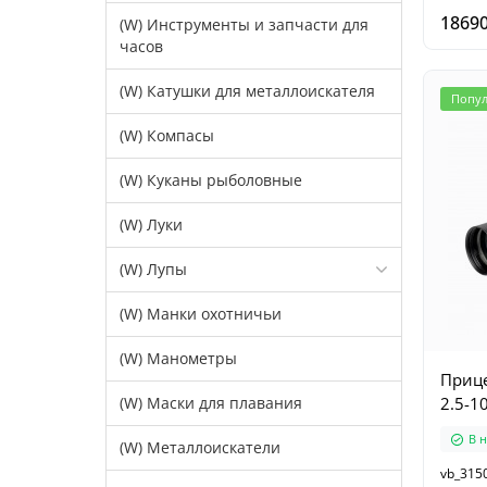
18690
(W) Инструменты и запчасти для
часов
(W) Катушки для металлоискателя
Попу
(W) Компасы
(W) Куканы рыболовные
(W) Луки
(W) Лупы
(W) Манки охотничьи
(W) Манометры
Прице
(W) Маски для плавания
2.5-1
В 
(W) Металлоискатели
vb_315