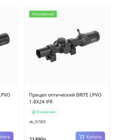
Популярный
LPVO
Прицел оптический BRITE LPVO
1-8X24 IFR
В наличии
vb_31503
упить
Купить
21490р.