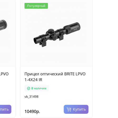
Популярный
LPVO
Прицел оптический BRITE LPVO
1-4X24 IR
В наличии
vb_31498
упить
Купить
10490р.