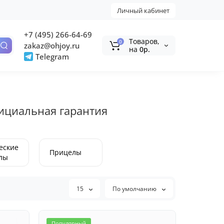
Личный кабинет
+7 (495) 266-64-69
Tоваров,
0
zakaz@ohjoy.ru
на
0р.
Telegram
фициальная гарантия
еские
Прицелы
лы
15
По умолчанию
Популярный