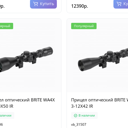
Купить
К
р.
12390р.
лярный
Популярный
л оптический BRITE WA4X
Прицел оптический BRITE
0X50 IR
3-12X42 IR
наличии
В наличии
06
vb_31507