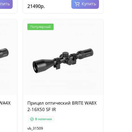
упить
Купить
21490р.
Популярный
 WA4X
Прицел оптический BRITE WA8X
2-16X50 SF IR
В наличии
vb_31509