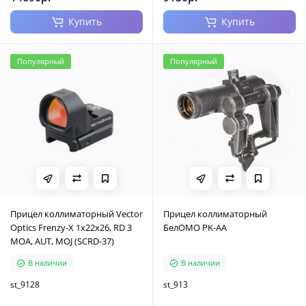
Купить
Купить
Популярный
Популярный
Прицел коллиматорный Vector
Прицел коллиматорный
Optics Frenzy-X 1x22x26, RD 3
БелОМО PK-AА
MOA, AUT, MOJ (SCRD-37)
В наличии
В наличии
st_9128
st_913