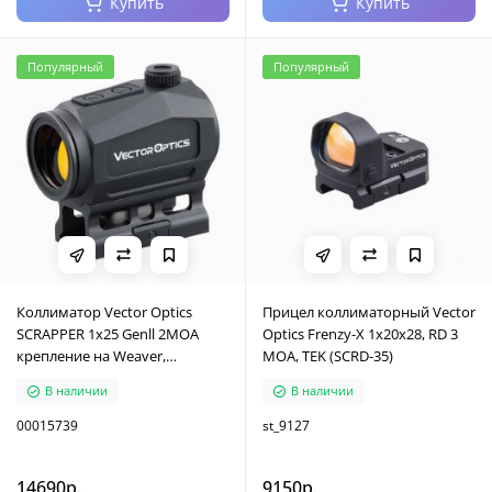
Купить
Купить
Популярный
Популярный
Коллиматор Vector Optics
Прицел коллиматорный Vector
SCRAPPER 1x25 Genll 2MOA
Optics Frenzy-X 1x20x28, RD 3
крепление на Weaver,
MOA, TEK (SCRD-35)
совместим с прибором
В наличии
В наличии
ночного видения (SCRD-46)
00015739
st_9127
14690р.
9150р.