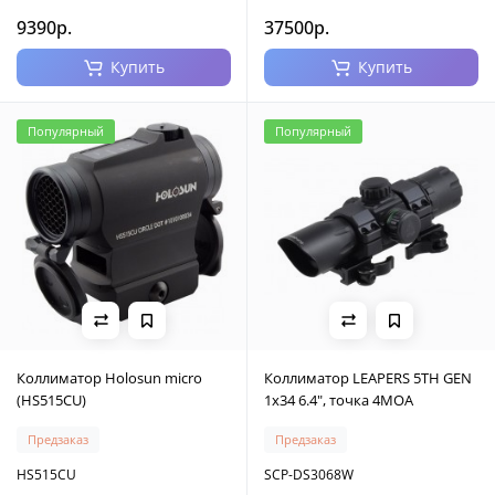
9390р.
37500р.
Купить
Купить
Популярный
Популярный
Коллиматор Holosun micro
Коллиматор LEAPERS 5TH GEN
(HS515CU)
1х34 6.4", точка 4MOA
Предзаказ
Предзаказ
HS515CU
SCP-DS3068W