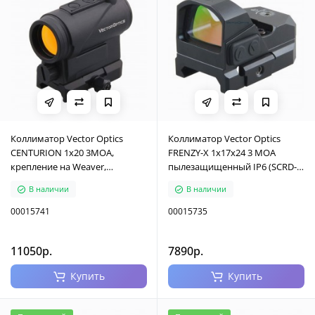
Коллиматор Vector Optics
Коллиматор Vector Optics
CENTURION 1x20 3MOA,
FRENZY-X 1x17x24 3 MOA
крепление на Weaver,
пылезащищенный IP6 (SCRD-
совместим с прибором
19ll)
В наличии
В наличии
ночного видения (SCRD-33)
00015741
00015735
11050р.
7890р.
Купить
Купить