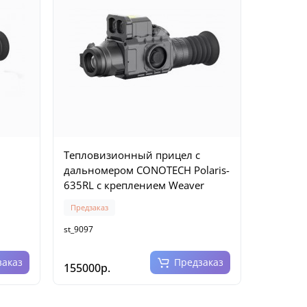
Тепловизионный прицел с
дальномером CONOTECH Polaris-
635RL с креплением Weaver
Предзаказ
st_9097
заказ
Предзаказ
155000р.