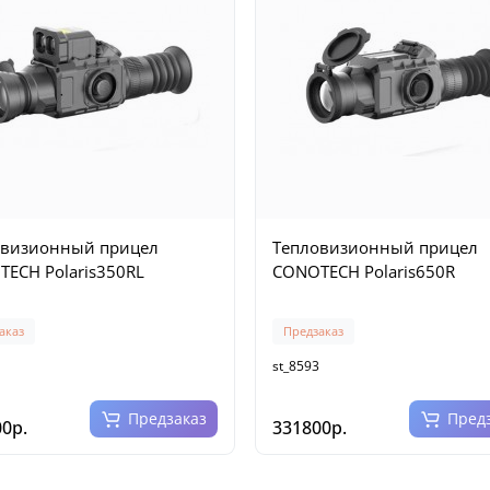
овизионный прицел
Тепловизионный прицел
ECH Polaris350RL
CONOTECH Polaris650R
аказ
Предзаказ
st_8593
Предзаказ
Пред
0р.
331800р.