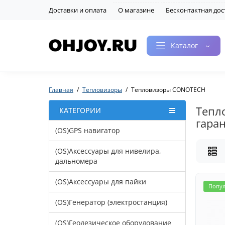
Доставки и оплата
О магазине
Бесконтактная дос
Каталог
Главная
Тепловизоры
Тепловизоры CONOTECH
Тепл
КАТЕГОРИИ
гара
(OS)GPS навигатор
(OS)Аксессуары для нивелира,
дальномера
(OS)Аксессуары для пайки
Попу
(OS)Генератор (электростанция)
(OS)Геодезическое оборудование