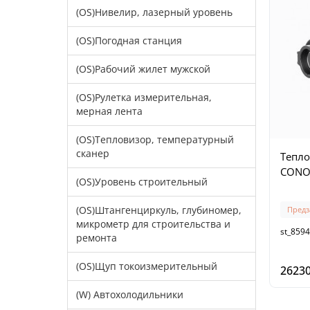
(OS)Нивелир, лазерный уровень
(OS)Погодная станция
(OS)Рабочий жилет мужской
(OS)Рулетка измерительная,
мерная лента
(OS)Тепловизор, температурный
сканер
Тепл
CONOT
(OS)Уровень строительный
(OS)Штангенциркуль, глубиномер,
Предз
микрометр для строительства и
st_8594
ремонта
(OS)Щуп токоизмерительный
26230
(W) Автохолодильники