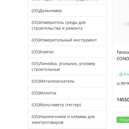
(OS)Дальномер
(OS)Измеритель среды для
строительства и ремонта
(OS)Измерительный инструмент
(OS)Компас
Тепл
CONOT
(OS)Линейка, угольник, угломер
строительные
В 
(OS)Металлоискатель
st_9019
(OS)Молоток
14550
(OS)Мультиметр (тестер)
(OS)Наконечники и клеммы для
Попу
электротоваров