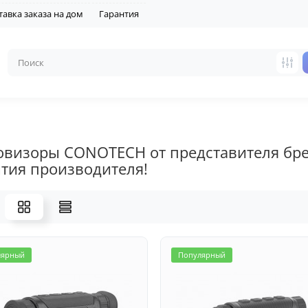
тавка заказа на дом
Гарантия
овизоры CONOTECH от представителя бре
нтия производителя!
лярный
Популярный