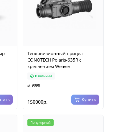
яр
Тепловизионный прицел
CONOTECH Polaris-635R с
креплением Weaver
В наличии
st_9098
упить
Купить
150000р.
Популярный