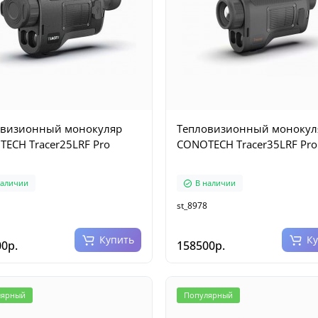
овизионный монокуляр
Тепловизионный монокул
ECH Tracer25LRF Pro
CONOTECH Tracer35LRF Pro
наличии
В наличии
st_8978
Купить
К
0р.
158500р.
лярный
Популярный