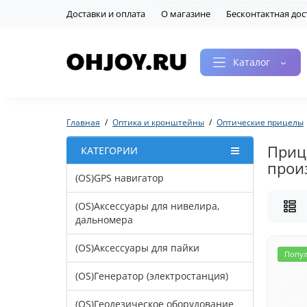
Доставки и оплата
О магазине
Бесконтактная дос
Каталог
Главная
Оптика и кронштейны
Оптические прицелы
Приц
КАТЕГОРИИ
прои
(OS)GPS навигатор
(OS)Аксессуары для нивелира,
дальномера
(OS)Аксессуары для пайки
Попу
(OS)Генератор (электростанция)
(OS)Геодезическое оборудование