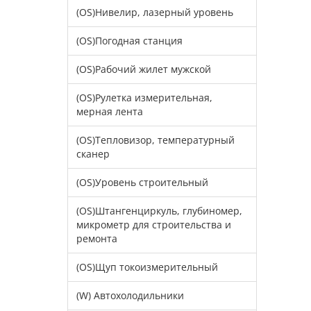
(OS)Нивелир, лазерный уровень
(OS)Погодная станция
(OS)Рабочий жилет мужской
(OS)Рулетка измерительная,
мерная лента
(OS)Тепловизор, температурный
сканер
(OS)Уровень строительный
(OS)Штангенциркуль, глубиномер,
микрометр для строительства и
ремонта
(OS)Щуп токоизмерительный
(W) Автохолодильники