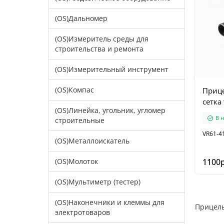
(OS)Дальномер
(OS)Измеритель среды для
строительства и ремонта
(OS)Измерительный инструмент
(OS)Компас
Прице
сетка
(OS)Линейка, угольник, угломер
В 
строительные
VR61-4
(OS)Металлоискатель
(OS)Молоток
1100р
(OS)Мультиметр (тестер)
(OS)Наконечники и клеммы для
Прицелы
электротоваров