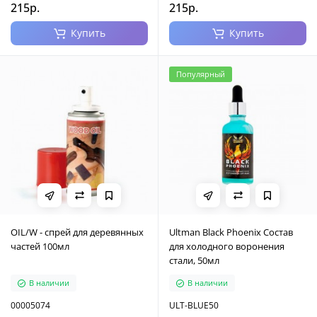
215р.
215р.
Купить
Купить
Популярный
OIL/W - спрей для деревянных
Ultman Black Phoenix Состав
частей 100мл
для холодного воронения
стали, 50мл
В наличии
В наличии
00005074
ULT-BLUE50