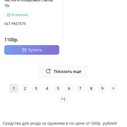
чистки и полировки ствола,
75г
В наличии
ULT-PASTE75
1100р.
Купить
Показать еще
1
2
3
4
5
6
7
8
9
>
>|
Средства для ухода за оружием в по цене от 500р. рублей