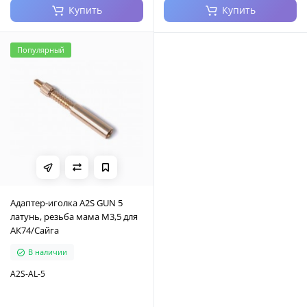
Купить
Купить
Популярный
Адаптер-иголка A2S GUN 5
латунь, резьба мама М3,5 для
АК74/Сайга
В наличии
A2S-AL-5