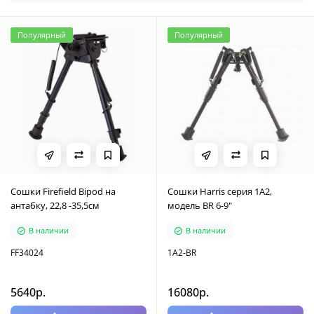
Популярный
Популярный
Cошки Firefield Bipod на
Cошки Harris серия 1А2,
антабку, 22,8 -35,5см
модель BR 6-9"
В наличии
В наличии
FF34024
1A2-BR
5640р.
16080р.