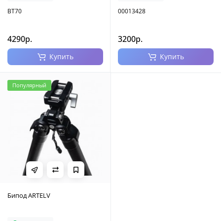
BT70
00013428
4290р.
3200р.
Купить
Купить
Популярный
Бипод ARTELV