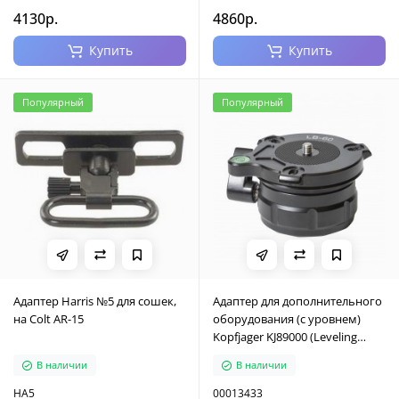
4130р.
4860р.
Купить
Купить
Популярный
Популярный
Адаптер Harris №5 для сошек,
Адаптер для дополнительного
на Colt AR-15
оборудования (с уровнем)
Kopfjager KJ89000 (Leveling
Head)
В наличии
В наличии
HA5
00013433