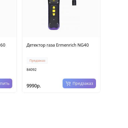
G60
Детектор газа Ermenrich NG40
Предзаказ
84092
упить
Предзаказ
9990р.