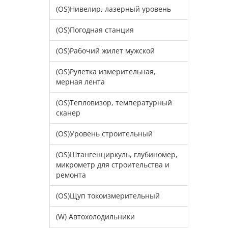
(OS)Нивелир, лазерный уровень
(OS)Погодная станция
(OS)Рабочий жилет мужской
(OS)Рулетка измерительная,
мерная лента
(OS)Тепловизор, температурный
сканер
(OS)Уровень строительный
(OS)Штангенциркуль, глубиномер,
микрометр для строительства и
ремонта
(OS)Щуп токоизмерительный
(W) Автохолодильники