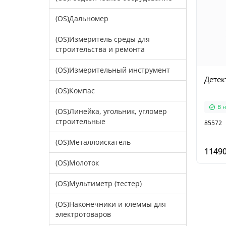
(OS)Дальномер
(OS)Измеритель среды для
строительства и ремонта
(OS)Измерительный инструмент
Детек
(OS)Компас
В 
(OS)Линейка, угольник, угломер
строительные
85572
(OS)Металлоискатель
11490
(OS)Молоток
(OS)Мультиметр (тестер)
(OS)Наконечники и клеммы для
электротоваров