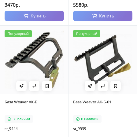
3470р.
5580р.
Купить
Купить
Популярный
Популярный
База Weaver АК-Б
База Weaver АК-Б-01
В наличии
В наличии
st_9444
st_9539