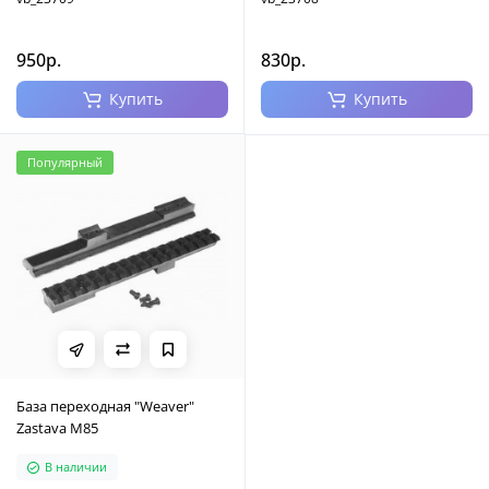
950р.
830р.
Купить
Купить
Популярный
База переходная "Weaver"
Zastava M85
В наличии