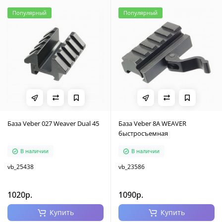
Популярный
Популярный
База Veber 027 Weaver Dual 45
База Veber 8A WEAVER
быстросъемная
В наличии
В наличии
vb_25438
vb_23586
1020р.
1090р.
Купить
Купить