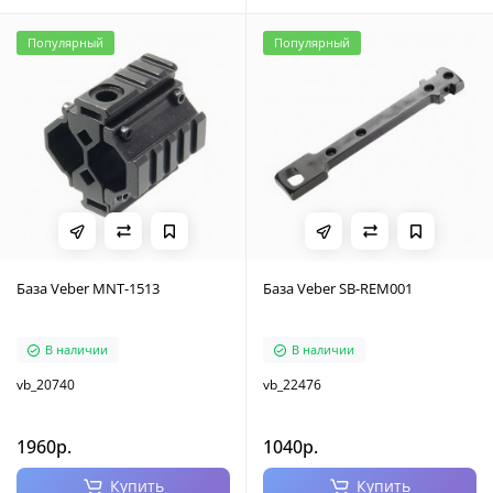
Популярный
Популярный
База Veber MNT-1513
База Veber SB-REM001
В наличии
В наличии
vb_20740
vb_22476
1960р.
1040р.
Купить
Купить