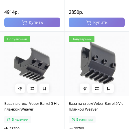
4914р.
2850р.
Купить
Купить
Популярный
Популярный
База на ствол Veber Barrel 5 H c
База на ствол Veber Barrel 5 V с
планкой Weaver
планкой Weaver
В наличии
В наличии
vb_23709
vb_23708