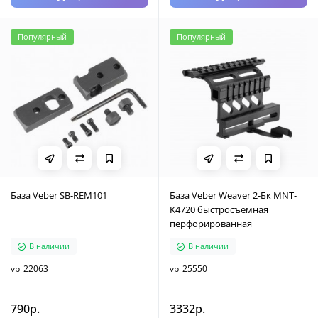
Популярный
Популярный
База Veber SB-REM101
База Veber Weaver 2-Бк MNT-
K4720 быстросъемная
перфорированная
В наличии
В наличии
vb_22063
vb_25550
790р.
3332р.