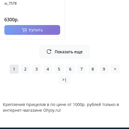
st_7578
6300р.
Купить
Показать еще
1
2
3
4
5
6
7
8
9
>
>|
Крепления прицелов в по цене от 1000р. рублей только в
интернет-магазине Ohjoy.ru!