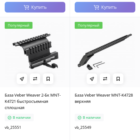
Купить
Купить
Популярный
Популярный
База Veber Weaver 2-Бк MNT-
База Veber Weaver MNT-K4728
K4721 быстросъемная
верхняя
сплошная
В наличии
В наличии
vb_25551
vb_25549