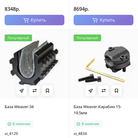
8348р.
8694р.
Купить
Купить
Популярный
Популярный
База Weaver-34
База Weaver-Карабин 15-
19,5мм
В наличии
В наличии
st_4129
st_4834