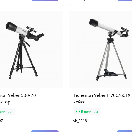
коп Veber 500/70
Телескоп Veber F 700/60TXI
ктор
кейсе
наличии
В наличии
97
vb_33181