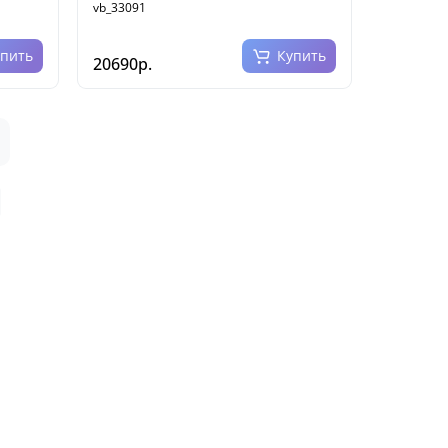
vb_33091
упить
Купить
20690р.