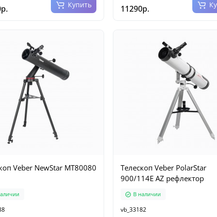
Купить
К
р.
11290р.
коп Veber NewStar MT80080
Телескоп Veber PolarStar
900/114E AZ рефлектор
наличии
В наличии
88
vb_33182