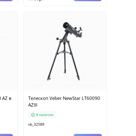
I AZ в
Телескоп Veber NewStar LT60090
AZIII
В наличии
vb_32589