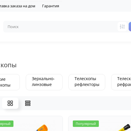
тавка заказа на дом
Гарантия
скопы
Зеркально-
Телескопы
Телес
кие
линзовые
рефлекторы
рефра
скопы
телескопы
(зеркальные)
(линзо
лярный
Популярный