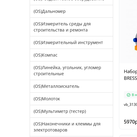
(OS)Дальномер
(OS)Измеритель среды для
строительства и ремонта
(OS)Измерительный инструмент
(OS)Компас
(OS)Линейка, угольник, угломер
Набор
строительные
BRESS
(OS)Металлоискатель
В 
(OS)Молоток
vb_313
(OS)Мультиметр (тестер)
5970р
(OS)Наконечники и клеммы для
электротоваров