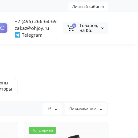
Личный кабинет
+7 (495) 266-64-69
Tоваров,
0
zakaz@ohjoy.ru
на
0р.
Telegram
копы
кторы
вые)
15
По умолчанию
Популярный