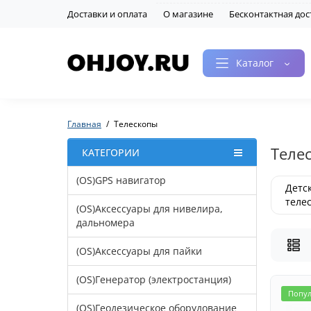
Доставки и оплата
О магазине
Бесконтактная дос
Каталог
Главная
Телескопы
Теле
КАТЕГОРИИ
(OS)GPS навигатор
Детс
теле
(OS)Аксессуары для нивелира,
дальномера
(OS)Аксессуары для пайки
(OS)Генератор (электростанция)
Попу
(OS)Геодезическое оборудование