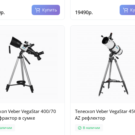
Купить
К
р.
19490р.
коп Veber VegaStar 400/70
Телескоп Veber VegaStar 4
фрактор в сумке
AZ рефлектор
наличии
В наличии