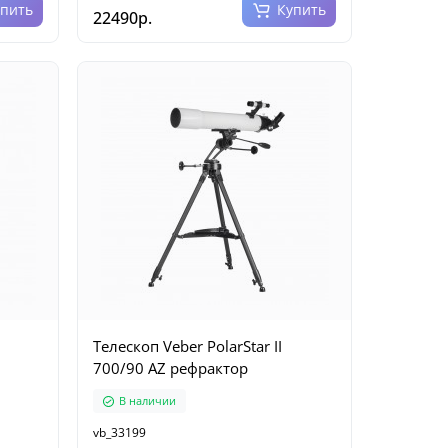
упить
Купить
22490р.
Телескоп Veber PolarStar II
700/90 AZ рефрактор
В наличии
vb_33199