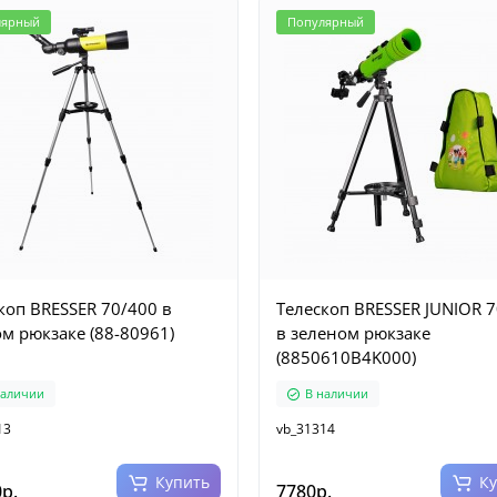
лярный
Популярный
коп BRESSER 70/400 в
Телескоп BRESSER JUNIOR 70/400
м рюкзаке (88-80961)
в зеленом рюкзаке
(8850610B4K000)
наличии
В наличии
13
vb_31314
Купить
К
р.
7780р.