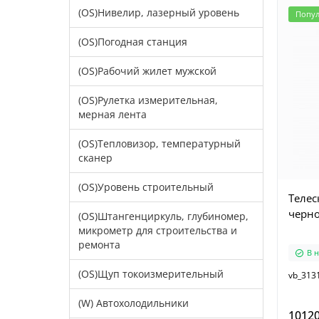
(OS)Нивелир, лазерный уровень
Попу
(OS)Погодная станция
(OS)Рабочий жилет мужской
(OS)Рулетка измерительная,
мерная лента
(OS)Тепловизор, температурный
сканер
(OS)Уровень строительный
Телес
черно
(OS)Штангенциркуль, глубиномер,
микрометр для строительства и
ремонта
В 
(OS)Щуп токоизмерительный
vb_313
(W) Автохолодильники
10120