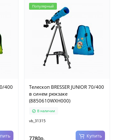
Популярный
Телескоп BRESSER JUNIOR 70/400
в синем рюкзаке
(8850610WXH000)
В наличии
vb_31315
упить
Купить
7780р.