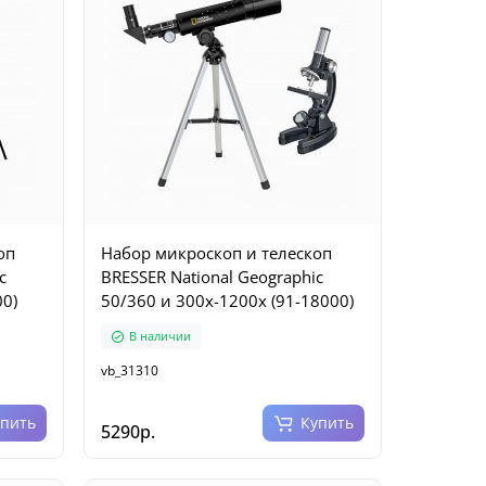
оп
Набор микроскоп и телескоп
c
BRESSER National Geographic
00)
50/360 и 300x-1200x (91-18000)
В наличии
vb_31310
упить
Купить
5290р.