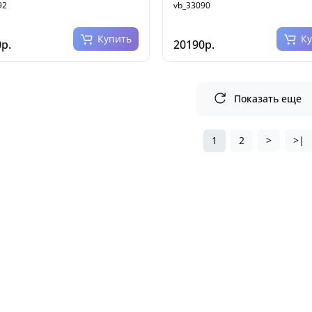
92
vb_33090
Купить
К
р.
20190р.
Показать еще
1
2
>
>|