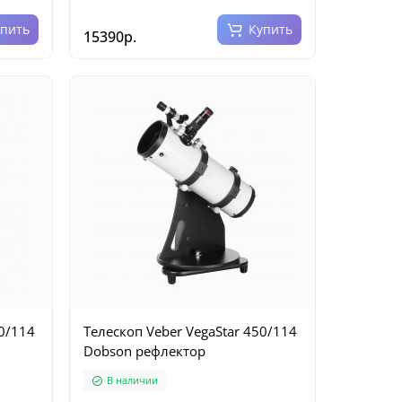
упить
Купить
15390р.
50/114
Телескоп Veber VegaStar 450/114
Dobson рефлектор
В наличии