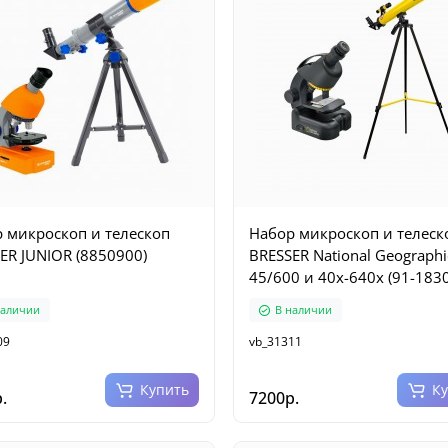
 микроскоп и телескоп
Набор микроскоп и телеск
ER JUNIOR (8850900)
BRESSER National Geographi
45/600 и 40x-640x (91-183
наличии
В наличии
09
vb_31311
Купить
К
.
7200р.