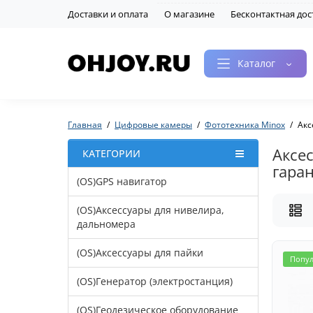
Доставки и оплата
О магазине
Бесконтактная дос
Каталог
Главная
Цифровые камеры
Фототехника Minox
Акс
Аксе
КАТЕГОРИИ
гара
(OS)GPS навигатор
(OS)Аксессуары для нивелира,
дальномера
(OS)Аксессуары для пайки
Попу
(OS)Генератор (электростанция)
(OS)Геодезическое оборудование