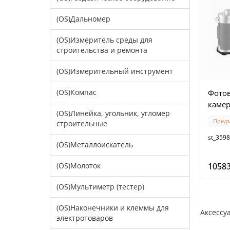
(OS)Дальномер
(OS)Измеритель среды для
строительства и ремонта
(OS)Измерительный инструмент
(OS)Компас
Фото
камер
(OS)Линейка, угольник, угломер
Предз
строительные
st_3598
(OS)Металлоискатель
(OS)Молоток
10583
(OS)Мультиметр (тестер)
(OS)Наконечники и клеммы для
Аксессу
электротоваров