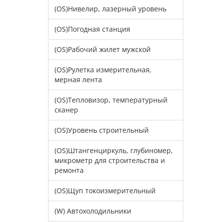
(OS)Нивелир, лазерный уровень
(OS)Погодная станция
(OS)Рабочий жилет мужской
(OS)Рулетка измерительная,
мерная лента
(OS)Тепловизор, температурный
сканер
(OS)Уровень строительный
(OS)Штангенциркуль, глубиномер,
микрометр для строительства и
ремонта
(OS)Щуп токоизмерительный
(W) Автохолодильники