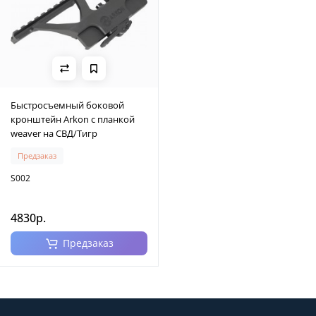
Быстросъемный боковой
кронштейн Arkon с планкой
weaver на СВД/Тигр
Предзаказ
S002
4830р.
Предзаказ