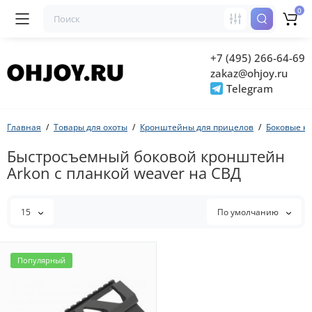
0
+7 (495) 266-64-69
zakaz@ohjoy.ru
Telegram
Главная
Товары для охоты
Кронштейны для прицелов
Боковые к
Быстросъемный боковой кронштейн
Arkon с планкой weaver на СВД
15
По умолчанию
Популярный