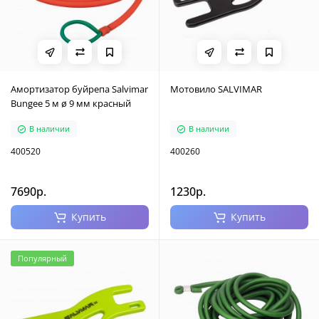
Амортизатор буйрепа Salvimar
Мотовило SALVIMAR
Bungee 5 м ø 9 мм красный
В наличии
В наличии
400520
400260
7690р.
1230р.
Купить
Купить
Популярный