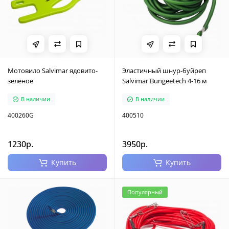
Мотовило Salvimar ядовито-
Эластичный шнур-буйреп
зеленое
Salvimar Bungeetech 4-16 м
В наличии
В наличии
400260G
400510
1230р.
3950р.
Купить
Купить
Популярный