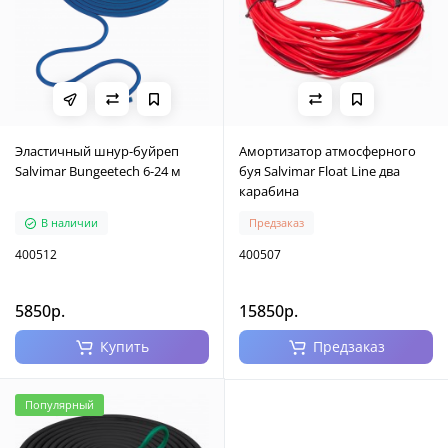
Эластичный шнур-буйреп
Амортизатор атмосферного
Salvimar Bungeetech 6-24 м
буя Salvimar Float Line два
карабина
В наличии
Предзаказ
400512
400507
5850р.
15850р.
Купить
Предзаказ
Популярный